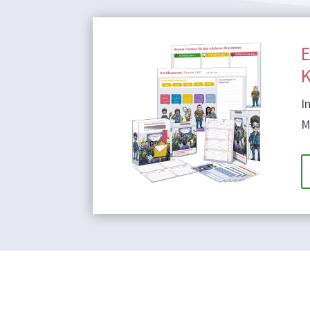
E
K
I
M