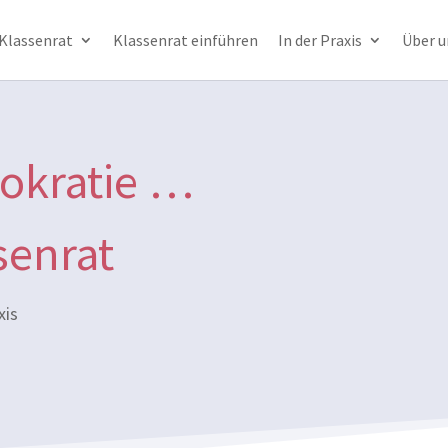
 Klassenrat
Klassenrat einführen
In der Praxis
Über u
okratie …
senrat
xis