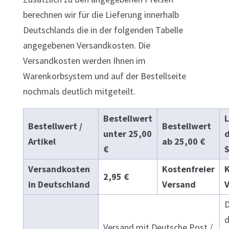
berechnen wir für die Lieferung innerhalb
Deutschlands die in der folgenden Tabelle
angegebenen Versandkosten. Die
Versandkosten werden Ihnen im
Warenkorbsystem und auf der Bestellseite
nochmals deutlich mitgeteilt.
Bestellwert
Bestellwert /
Bestellwert
unter 25,00
d
Artikel
ab 25,00 €
€
S
Versandkosten
Kostenfreier
K
2,95 €
in Deutschland
Versand
D
d
Versand mit Deutsche Post /