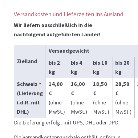
Versandkosten und Lieferzeiten ins Ausland
Wir liefern ausschließlich in die
nachfolgend aufgeführten Länder!
Versandgewicht
Zielland
bis 2
bis 4
bis 10
bis 20
kg
kg
kg
kg
Schweiz *
14,00
16,00
18,50
28,50
(Lieferung
€
€
€
€
i.d.R. mit
(ohne
(ohne
(ohne
(ohne
DHL)
MwSt.)
MwSt.)
MwSt.)
MwSt.)
Die Lieferung erfolgt mit UPS, DHL oder DPD.
Die Versandkostenpauschale enthält, sofern in