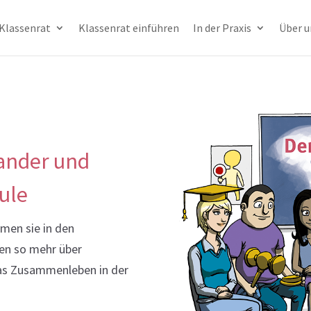
 Klassenrat
Klassenrat einführen
In der Praxis
Über u
ander und
hule
emen sie in den
nen so mehr über
as Zusammenleben in der