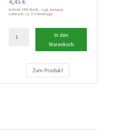
4,45
€
Enthält 19% MwSt.
zzgl.
Versand
Lieferzeit: ca. 3-5 Werktage
Feedback-
In den
Karte
Warenkorb
zum
Klassenrat
(30
Zum Produkt
Stück)
Menge