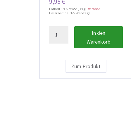
9,95
€
Enthält 19% MwSt.
zzgl.
Versand
Lieferzeit: ca. 3-5 Werktage
Mitmach-
In den
Set
Warenkorb
zum
Klassenrat
(Bundesweit)
Zum Produkt
Menge