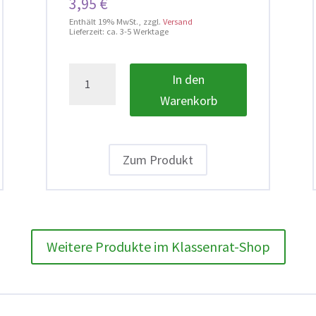
3,95
€
Enthält 19% MwSt.
zzgl.
Versand
Lieferzeit: ca. 3-5 Werktage
Rollenkarte
In den
für
Warenkorb
Ratsmitglieder
(15
Stück)
Zum Produkt
Menge
Weitere Produkte im Klassenrat-Shop