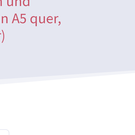
n und
in A5 quer,
)