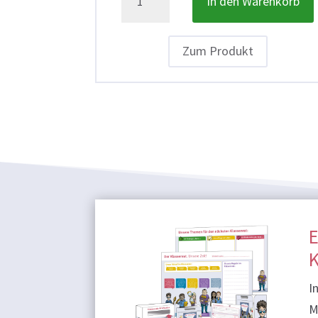
In den Warenkorb
Set
zum
Klassenrat
Zum Produkt
(Bundesweit)
Menge
E
K
I
M