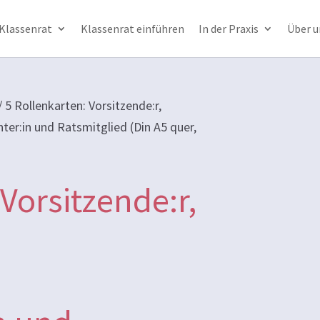
 Klassenrat
Klassenrat einführen
In der Praxis
Über u
/
5 Rollenkarten: Vorsitzende:r,
ter:in und Ratsmitglied (Din A5 quer,
 Vorsitzende:r,